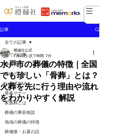
記事
全ての記事
橙縁社公式
全ての記事
7月31日
読了時間: 7分
水戸市の葬儀の特徴｜全国
葬儀費用
でも珍しい「骨葬」とは？
葬儀の内容
お葬式Q&A
火葬を先に行う理由や流れ
香典マナー
をわかりやすく解説
家族葬とは
葬儀の事前相談
地域の葬儀の特徴
葬儀後・お墓の話