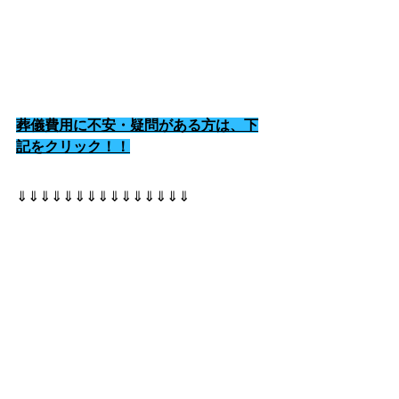
葬儀費用に不安・疑問がある方は、下
記をクリック！！
⇓⇓⇓⇓⇓⇓⇓⇓⇓⇓⇓⇓⇓⇓⇓