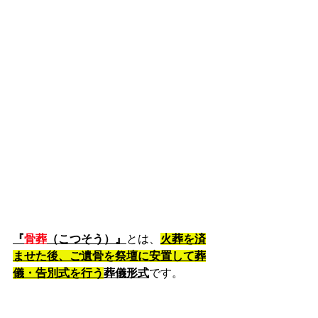
『
骨葬
（こつそう）』
とは、
火葬を済
ませた後、ご遺骨を祭壇に安置して葬
儀・告別式を行う
葬儀形式
です。