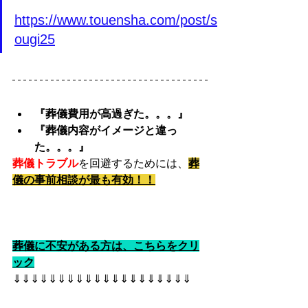
https://www.touensha.com/post/s
ougi25
『葬儀費用が高過ぎた。。。』
『葬儀内容がイメージと違っ
た。。。』
葬儀トラブル
を回避するためには、
葬
儀の事前相談が最も有効！！
葬儀に不安がある方は、こちらをクリ
ック
⇓⇓⇓⇓⇓⇓⇓⇓⇓⇓⇓⇓⇓⇓⇓⇓⇓⇓⇓⇓