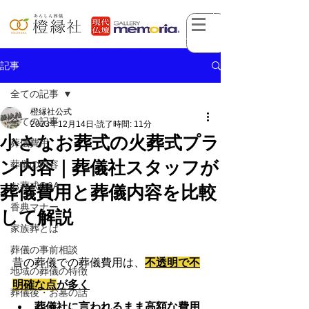
記事
全ての記事
橙縁社公式
全ての記事
2023年12月14日
読了時間: 11分
小さなお葬式の火葬式プラ
葬儀費用
ン内容｜葬儀社スタッフが
葬儀の内容
お葬式Q&A
葬儀費用と葬儀内容を比較
香典マナー
して解説
家族葬とは
葬儀の事前相談
昔の葬儀での葬儀費用は、
不透明で不
地域の葬儀の特徴
明確な点
が多く
葬儀後・お墓の話
葬儀社に言われるまま高額な費用