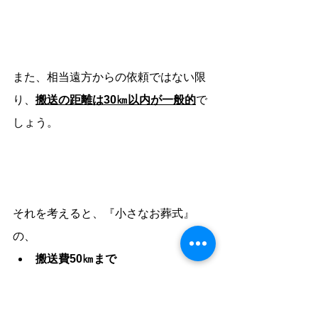
また、相当遠方からの依頼ではない限
り、
搬送の距離は30㎞以内が一般的
で
しょう。
それを考えると、『小さなお葬式』
の、
搬送費50㎞まで
の内容であれば、
実質『搬送費』は
無
料
になり、一般的な葬儀社よりも、