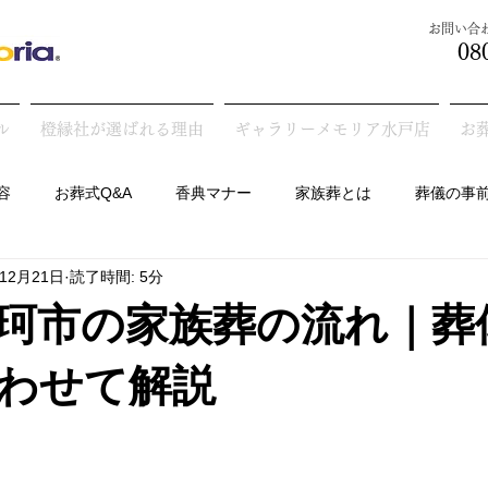
​お問い
08
ル
橙縁社が選ばれる理由
ギャラリーメモリア水戸店
お
容
お葬式Q&A
香典マナー
家族葬とは
葬儀の事
年12月21日
読了時間: 5分
墓の話
珂市の家族葬の流れ｜葬
わせて解説