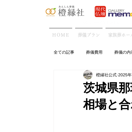
ＨＯＭＥ
葬儀プラン
家族葬ホー
全ての記事
葬儀費用
葬儀の内
橙縁社公式
2025
地域の葬儀の特徴
葬儀後・お
茨城県那
相場と合