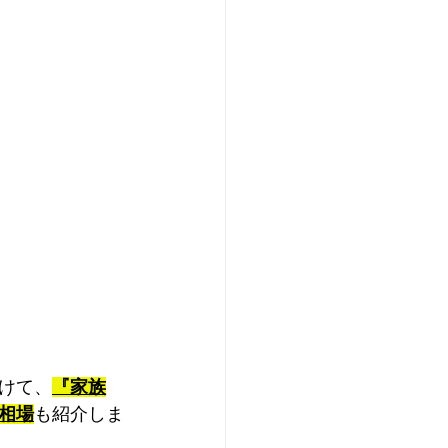
けて、
『家族
相場
も紹介しま