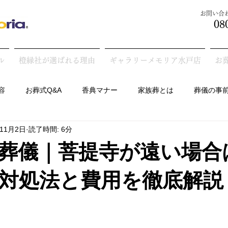
​お問い
08
ル
橙縁社が選ばれる理由
ギャラリーメモリア水戸店
お
容
お葬式Q&A
香典マナー
家族葬とは
葬儀の事
年11月2日
読了時間: 6分
墓の話
葬儀｜菩提寺が遠い場合
対処法と費用を徹底解説