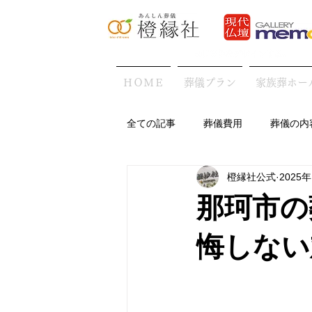
ＨＯＭＥ
葬儀プラン
家族葬ホー
全ての記事
葬儀費用
葬儀の内
橙縁社公式
2025
地域の葬儀の特徴
葬儀後・お
那珂市の
悔しない