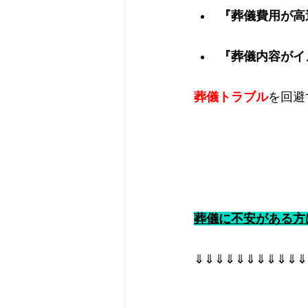
『葬儀費用が高
『葬儀内容がイ
葬儀トラブル
を回避
葬儀に不安がある方
⇓⇓⇓⇓⇓⇓⇓⇓⇓⇓⇓