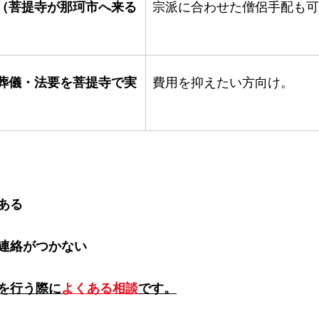
度（菩提寺が那珂市へ来る
宗派に合わせた僧侶手配も可
）
、葬儀・法要を菩提寺で実
費用を抑えたい方向け。
ある
連絡がつかない
を行う際に
よくある相談
です。