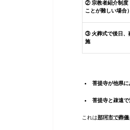
② 宗教者紹介制
ことが難しい場合
③ 火葬式で後日
施
菩提寺が他県に
菩提寺と疎遠で
これは
那珂市で葬儀