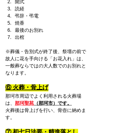
開式
読経
弔辞・弔電
焼香
最後のお別れ
出棺
※葬儀・告別式が終了後、祭壇の前で
故人に花を手向ける「お花入れ」は、
一般葬ならではの大人数でのお別れと
なります。
⑥ 火葬・骨上げ
那珂市周辺でよく利用される火葬場
は、
那珂聖苑
（那珂市）です。
火葬後は骨上げを行い、骨壺に納めま
す。
⑦ 初七日法要・精進落とし