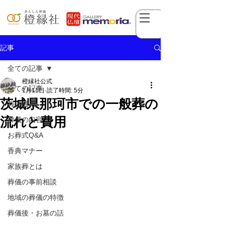
記事
全ての記事
橙縁社公式
全ての記事
1月11日
読了時間: 5分
茨城県那珂市での一般葬の
葬儀費用
流れと費用
葬儀の内容
お葬式Q&A
香典マナー
家族葬とは
葬儀の事前相談
地域の葬儀の特徴
葬儀後・お墓の話