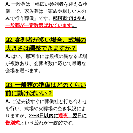
A.
 一般葬は「幅広い参列者を迎える葬
儀」で、家族葬は「家族や親しい人の
みで行う葬儀」です。
那珂市では今も
一般葬が一定数選ばれています
。
Q2. 参列者が多い場合、式場の
大きさは調整できますか？
A.
 はい。那珂市には規模の異なる式場
が複数あり、会葬者数に応じて最適な
会場を選べます。
Q3. 一般葬の準備はどのくらい
前に動けばいい？
A.
 ご逝去後すぐに葬儀社と打ち合わせ
を行い、式場や火葬場の空き状況によ
りますが、
2〜3日以内に
通夜
、翌日に
告別式
という流れが一般的です。