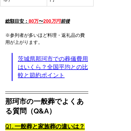
総額目安：
80万
〜
200
万円
前後
※参列者が多いほど料理・返礼品の費
用が上がります。
茨城県那珂市での葬儀費用
はいくら？全国平均との比
較と節約ポイント
那珂市の一般葬でよくあ
る質問（Q&A）
Q1. 一般葬と家族葬の違いは？