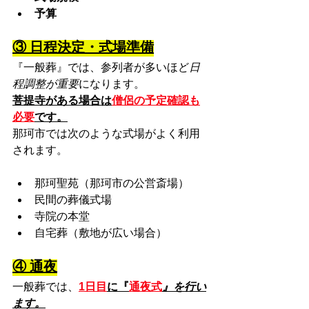
予算
③ 日程決定・式場準備
『一般葬』では、参列者が多いほど
日
程調整が重要
になります。
菩提寺がある場合は
僧侶の予定確認も
必要
です。
那珂市では次のような式場がよく利用
されます。
那珂聖苑（那珂市の公営斎場）
民間の葬儀式場
寺院の本堂
自宅葬（敷地が広い場合）
④ 通夜
一般葬では、
1日目
に『
通夜式
』を行い
ます。