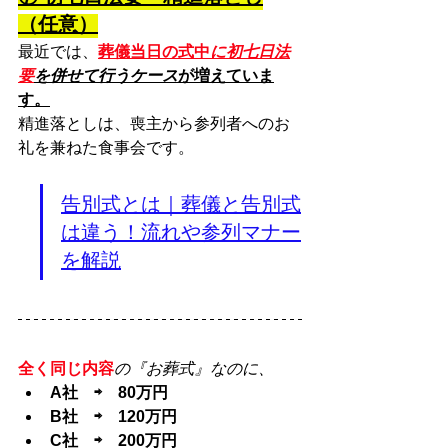
（任意）
最近では、
葬儀当日の式中
に初七日法
要
を併せて行うケース
が増えていま
す。
精進落としは、喪主から参列者へのお
礼を兼ねた食事会です。
告別式とは｜葬儀と告別式
は違う！流れや参列マナー
を解説
全く同じ内容
の『お葬式』なのに、
A社　⇨　80万円
B社　⇨　120万円
C社　⇨　200万円