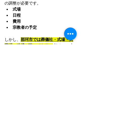
の調整が必要です。
式場
日程
費用
宗教者の予定
しかし、
那珂市では葬儀社・式場・火
葬場の連携が整っており、
初めての方
でも安心して進められます。
この記事が、那珂市で『一般葬』を検
討されているご家族にとって、役立つ
情報になれば幸いです。
親戚・血縁者が亡くなった
時のお悔やみメールの例文
と返信｜自身の親戚・相手
方の親戚が亡くなった場合
の正しいマナーと注意点