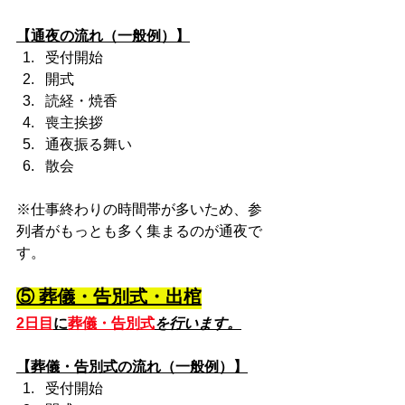
【通夜の流れ（一般例）】
受付開始
開式
読経・焼香
喪主挨拶
通夜振る舞い
散会
※仕事終わりの時間帯が多いため、参
列者がもっとも多く集まるのが通夜で
す。
⑤ 葬儀・告別式・出棺
2日目
に
葬儀・告別式
を行います。
【葬儀・告別式の流れ（一般例）】
受付開始