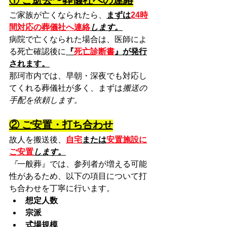
① ご逝去〜葬儀社への連絡
ご家族が亡くなられたら、
まずは
24時
間対応の葬儀社へ連絡
します。
病院で亡くなられた場合は、医師によ
る死亡確認後に
『
死亡診断書
』が発行
されます。
那珂市内では、早朝・深夜でも対応し
てくれる葬儀社が多く、まずは
搬送の
手配を依頼します。
② ご安置・打ち合わせ
故人を搬送後、
自宅
または
安置施設に
ご安置
します。
『
一般葬』では、参列者が増える可能
性があるため、以下の項目について打
ち合わせを丁寧に行います。
想定人数
宗派
式場規模