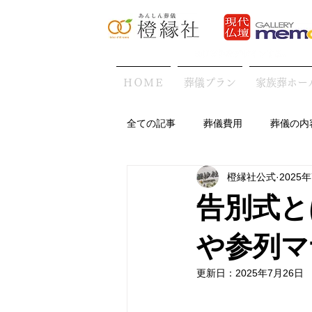
ＨＯＭＥ
葬儀プラン
家族葬ホー
全ての記事
葬儀費用
葬儀の内
橙縁社公式
2025
地域の葬儀の特徴
葬儀後・お
告別式と
や参列マ
更新日：
2025年7月26日