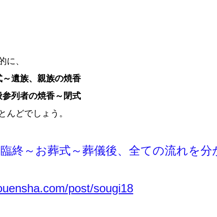
的に、
式～遺族、親族の焼香
般参列者の焼香～閉式
とんどでしょう。
｜臨終～お葬式～葬儀後、全ての流れを分
touensha.com/post/sougi18