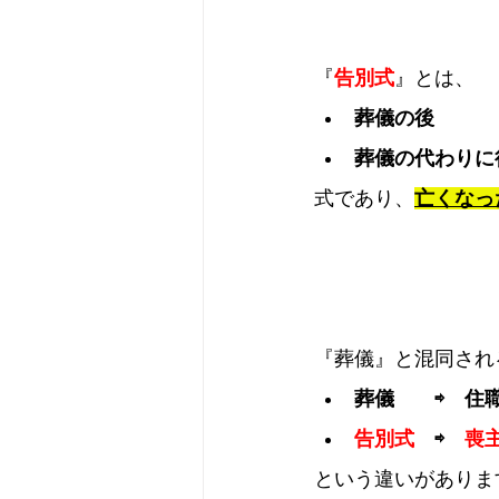
『
告別式
』とは、
葬儀の後
葬儀の代わりに
式であり、
亡くなっ
『葬儀』と混同され
葬儀　　⇨　住
告別式
　⇨　
喪
という違いがありま