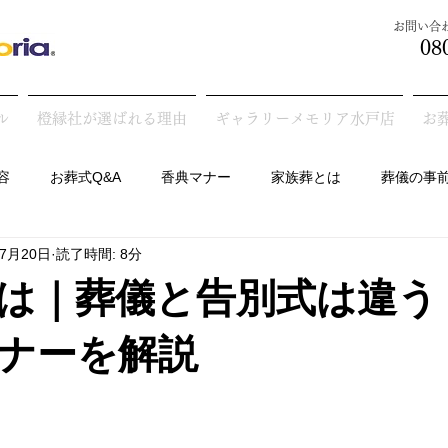
​お問い
08
ル
橙縁社が選ばれる理由
ギャラリーメモリア水戸店
お
容
お葬式Q&A
香典マナー
家族葬とは
葬儀の事
年7月20日
読了時間: 8分
墓の話
は｜葬儀と告別式は違う
ナーを解説