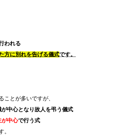
行われる
た方に別れを告げる儀式
です。
ることが多いですが、
職が中心となり故人を弔う儀式
主が中心
で行う式
す。