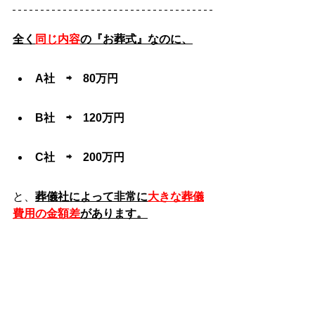
全く
同じ内容
の『お葬式』なのに、
A社　⇨　80万円
B社　⇨　120万円
C社　⇨　200万円
と、
葬儀社によって非常に
大きな葬儀
費用の金額差
があります。