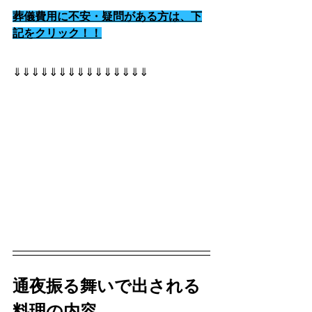
葬儀費用に不安・疑問がある方は、下
記をクリック！！
⇓⇓⇓⇓⇓⇓⇓⇓⇓⇓⇓⇓⇓⇓⇓
通夜振る舞いで出される
料理の内容