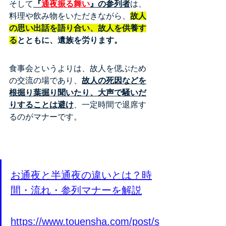
そして
『
通夜振る舞い
』の参列者
は、
料理や飲み物をいただきながら、
故人
の思い出話を語り合い、故人を供養す
る
とともに、遺族を労ります。
食事会というよりは、故人を偲ぶため
の交流の場であり、
故人の死因などを
根掘り葉掘り聞いたり、大声で騒いだ
りすることは避け
、一定時間で退席す
るのがマナーです。
お通夜と半通夜の違いとは？時
間・流れ・参列マナーを解説
https://www.touensha.com/post/s