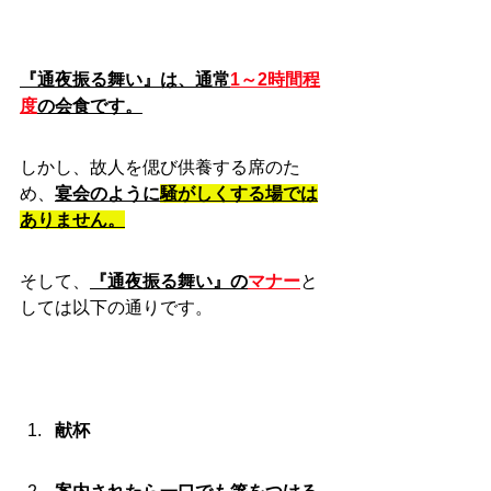
『通夜振る舞い』は、通常
1～2時間程
度
の会食です。
しかし、故人を偲び供養する席のた
め、
宴会のように
騒がしくする場では
ありません。
そして、
『通夜振る舞い』の
マナー
と
しては以下の通りです。
献杯