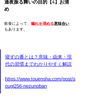
通夜振る舞いの目的【4】お清
め
飲食によって、
穢れを清める
意味合い
もあります。
寝ずの番とは？意味・由来・現
代の習慣までわかりやすく解説
https://www.touensha.com/post/s
ougi256-nezunoban