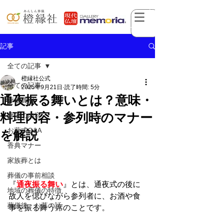
記事
全ての記事
橙縁社公式
全ての記事
2025年9月21日
読了時間: 5分
通夜振る舞いとは？意味・
葬儀費用
料理内容・参列時のマナー
葬儀の内容
お葬式Q&A
を解説
香典マナー
家族葬とは
葬儀の事前相談
『
通夜振る舞い
』とは、通夜式の後に
地域の葬儀の特徴
故人を偲びながら参列者に、お酒や食
葬儀後・お墓の話
事を振る舞う席のことです。