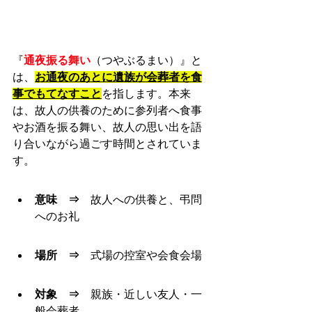
『
通夜振る舞い
（つやぶるまい）』と
は、
お通夜のあとに遺族が会葬者を食
事でもてなすこと
を指します。本来
は、故人の供養のために参列者へ食事
やお酒を振る舞い、故人の思い出を語
り合いながら過ごす時間とされていま
す。
意味　⇒　
故人への供養と、弔問
へのお礼
場所　⇒　
式場の控室や会食会場
対象　⇒　
親族・近しい友人・一
般会葬者