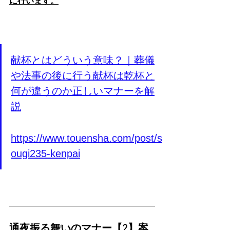
に行います。
献杯とはどういう意味？｜葬儀
や法事の後に行う献杯は乾杯と
何が違うのか正しいマナーを解
説
https://www.touensha.com/post/s
ougi235-kenpai
通夜振る舞いのマナー【2】案