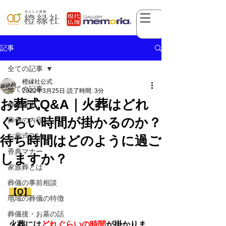
記事
全ての記事
橙縁社公式
全ての記事
2022年3月25日
読了時間: 3分
お葬式Q&A｜火葬はどれ
葬儀費用
ぐらい時間が掛かるのか？
葬儀の内容
お葬式Q&A
待ち時間はどのように過ご
香典マナー
しますか？
家族葬とは
葬儀の事前相談
【Q】
地域の葬儀の特徴
葬儀後・お墓の話
火葬には
どれぐらいの時間
が掛かりま