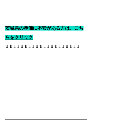
茨城県の葬儀に不安がある方は、こち
らをクリック
⇓⇓⇓⇓⇓⇓⇓⇓⇓⇓⇓⇓⇓⇓⇓⇓⇓⇓⇓⇓