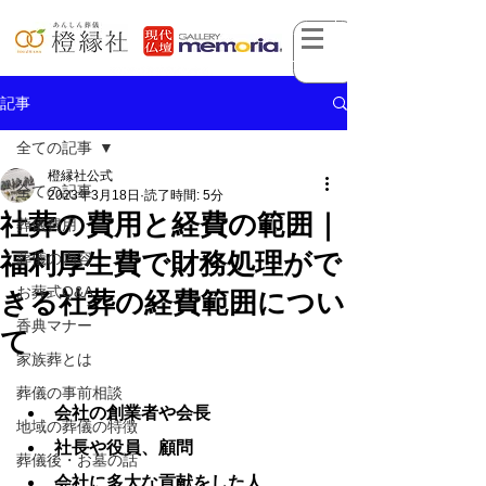
記事
全ての記事
橙縁社公式
全ての記事
2023年3月18日
読了時間: 5分
社葬の費用と経費の範囲｜
葬儀費用
福利厚生費で財務処理がで
葬儀の内容
お葬式Q&A
きる社葬の経費範囲につい
香典マナー
て
家族葬とは
葬儀の事前相談
会社の創業者や会長
地域の葬儀の特徴
社長や役員、顧問
葬儀後・お墓の話
会社に多大な貢献をした人