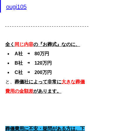
ougi105
全く
同じ内容
の『お葬式』なのに、
A社　⇨　80万円
B社　⇨　120万円
C社　⇨　200万円
と、
葬儀社によって非常に
大きな葬儀
費用の金額差
があります。
葬儀費用に不安・疑問がある方は、下