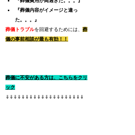
『葬儀費用が高過ぎた。。。』
『葬儀内容がイメージと違っ
た。。。』
葬儀トラブル
を回避するためには、
葬
儀の事前相談が最も有効！！
葬儀に不安がある方は、こちらをクリ
ック
⇓⇓⇓⇓⇓⇓⇓⇓⇓⇓⇓⇓⇓⇓⇓⇓⇓⇓⇓⇓