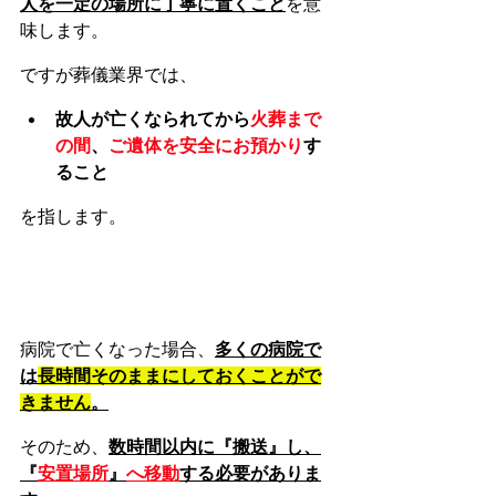
人を一定の場所に丁寧に置くこと
を意
味します。
ですが葬儀業界では、
故人が亡くなられてから
火葬まで
の間
、
ご遺体を安全にお預かり
す
ること
を指します。
病院で亡くなった場合、
多くの病院で
は
長時間そのままにしておくことがで
きません
。
そのため、
数時間以内に『搬送』し、
『
安置場所
』
へ移動
する必要がありま