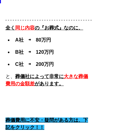
全く
同じ内容
の『お葬式』なのに、
A社　⇨　80万円
B社　⇨　120万円
C社　⇨　200万円
と、
葬儀社によって非常に
大きな葬儀
費用の金額差
があります。
葬儀費用に不安・疑問がある方は、下
記をクリック！！