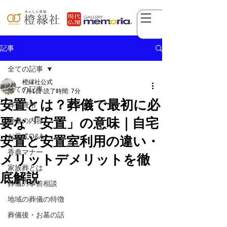
記事
全ての記事
橙縁社公式
全ての記事
7月1日
読了時間: 7分
安置とは？葬儀で最初に必
葬儀費用
要な「安置」の意味｜自宅
葬儀の内容
お葬式Q&A
安置と安置室利用の違い・
香典マナー
メリットデメリットを徹
家族葬とは
底解説
葬儀の事前相談
地域の葬儀の特徴
葬儀後・お墓の話