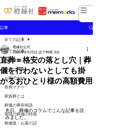
記事
全ての記事
橙縁社公式
全ての記事
2025年8月25日
読了時間: 6分
直葬＝格安の落とし穴｜葬
葬儀費用
儀を行わないとしても掛
葬儀の内容
お葬式Q&A
かるおひとり様の高額費用
香典マナー
家族葬とは
葬儀の事前相談
先日、葬儀のコラムでこんな記事を読
地域の葬儀の特徴
みました。
葬儀後・お墓の話