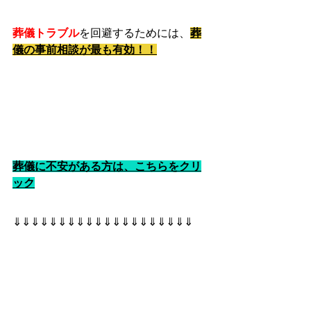
葬儀トラブル
を回避するためには、
葬
儀の事前相談が最も有効！！
葬儀に不安がある方は、こちらをクリ
ック
⇓⇓⇓⇓⇓⇓⇓⇓⇓⇓⇓⇓⇓⇓⇓⇓⇓⇓⇓⇓