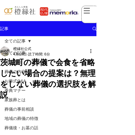
記事
全ての記事
橙縁社公式
全ての記事
4月19日
読了時間: 6分
茨城町の葬儀で会食を省略
葬儀費用
したい場合の提案は？無理
葬儀の内容
お葬式Q&A
をしない葬儀の選択肢を解
香典マナー
説
家族葬とは
葬儀の事前相談
地域の葬儀の特徴
葬儀後・お墓の話