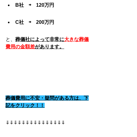
B社　⇨　120万円
C社　⇨　200万円
と、
葬儀社によって非常に
大きな葬儀
費用の金額差
があります。
葬儀費用に不安・疑問がある方は、下
記をクリック！！
⇓⇓⇓⇓⇓⇓⇓⇓⇓⇓⇓⇓⇓⇓⇓