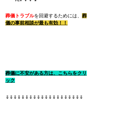
葬儀トラブル
を回避するためには、
葬
儀の事前相談が最も有効！！
葬儀に不安がある方は、こちらをクリ
ック
⇓⇓⇓⇓⇓⇓⇓⇓⇓⇓⇓⇓⇓⇓⇓⇓⇓⇓⇓⇓