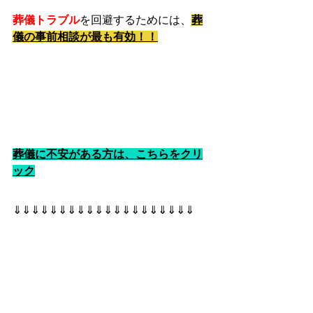
葬儀トラブル
を回避するためには、
葬
儀の事前相談が最も有効！！
葬儀に不安がある方は、こちらをクリ
ック
⇓⇓⇓⇓⇓⇓⇓⇓⇓⇓⇓⇓⇓⇓⇓⇓⇓⇓⇓⇓