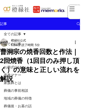
記事
全ての記事
橙縁社公式
全ての記事
5月8日
読了時間: 5分
曹洞宗の焼香回数と作法｜
葬儀費用
2回焼香（1回目のみ押し頂
葬儀の内容
お葬式Q&A
く）の意味と正しい流れを
香典マナー
解説
家族葬とは
葬儀の事前相談
地域の葬儀の特徴
葬儀後・お墓の話