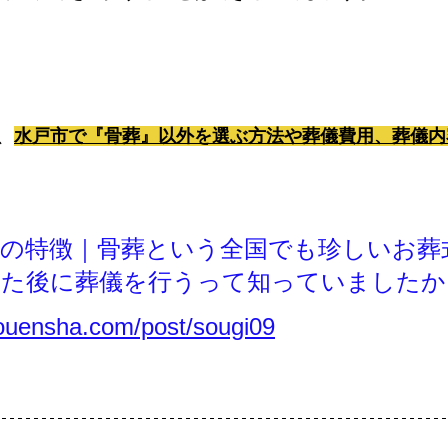
、
水戸市で『骨葬』以外を選ぶ方法や葬儀費用、葬儀内
儀の特徴｜骨葬という全国でも珍しいお葬
した後に葬儀を行うって知っていましたか
touensha.com/post/sougi09