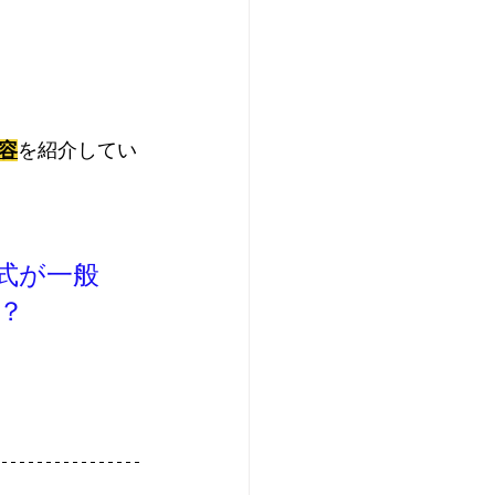
容
を紹介してい
式が一般
？