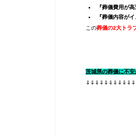
『葬儀費用が高
『葬儀内容がイ
この
葬儀の2大トラ
茨城県の葬儀に不安
⇓⇓⇓⇓⇓⇓⇓⇓⇓⇓⇓