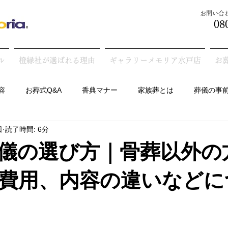
​お問い
08
ル
橙縁社が選ばれる理由
ギャラリーメモリア水戸店
お
容
お葬式Q&A
香典マナー
家族葬とは
葬儀の事
日
読了時間: 6分
墓の話
儀の選び方｜骨葬以外の
費用、内容の違いなどに