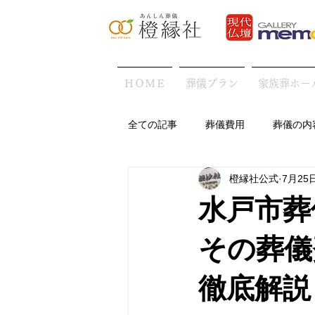
ＨＯＭＥ
葬儀プラン
家族葬ホー
全ての記事
葬儀費用
葬儀の内
橙縁社公式
7月25
地域の葬儀の特徴
葬儀後・お
水戸市葬
その葬儀
徹底解説