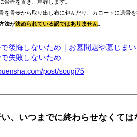
に骨壺を置き、埋葬します。
骨を骨壺から取り出し布に包んだり、カロートに遺骨を
方法が
決められている訳ではありません
。
ルで後悔しないため｜お墓問題や墓じまい
骨で失敗しないため
touensha.com/post/sougi75
行い、いつまでに終わらせなくては