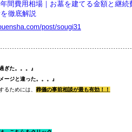
、年間費用相場｜お墓を建てる金額と継続
話を徹底解説
touensha.com/post/sougi31
過ぎた。。。』
メージと違った。。。』
するためには、
葬儀の事前相談が最も有効！！