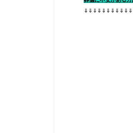
葬儀に不安がある方
⇓⇓⇓⇓⇓⇓⇓⇓⇓⇓⇓