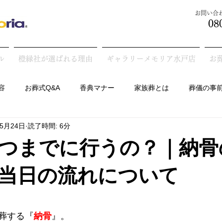
​お問い
08
ル
橙縁社が選ばれる理由
ギャラリーメモリア水戸店
お
容
お葬式Q&A
香典マナー
家族葬とは
葬儀の事
年5月24日
読了時間: 6分
墓の話
つまでに行うの？｜納骨
当日の流れについて
葬する『
納骨
』。