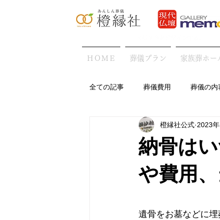
ＨＯＭＥ
葬儀プラン
家族葬ホー
全ての記事
葬儀費用
葬儀の内
橙縁社公式
2023
地域の葬儀の特徴
葬儀後・お
納骨はい
や費用、
遺骨をお墓などに埋