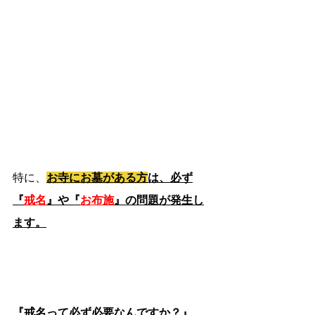
特に、
お寺にお墓がある方
は、必ず
『
戒名
』や『
お布施
』の問題が発生し
ます。
『戒名って必ず必要なんですか？』