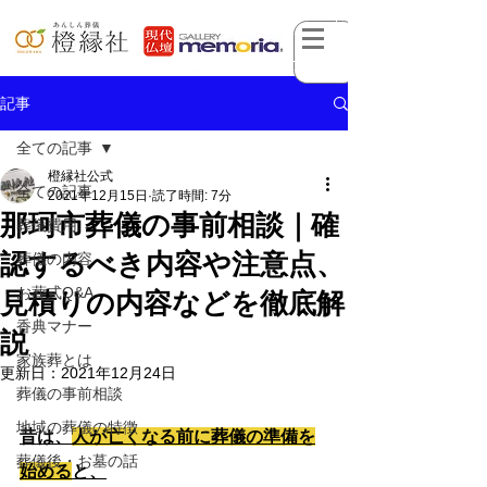
記事
全ての記事
橙縁社公式
全ての記事
2021年12月15日
読了時間: 7分
那珂市葬儀の事前相談｜確
葬儀費用
認するべき内容や注意点、
葬儀の内容
お葬式Q&A
見積りの内容などを徹底解
香典マナー
説
家族葬とは
更新日：
2021年12月24日
葬儀の事前相談
地域の葬儀の特徴
昔は、
人が亡くなる前に葬儀の準備を
葬儀後・お墓の話
始める
と、