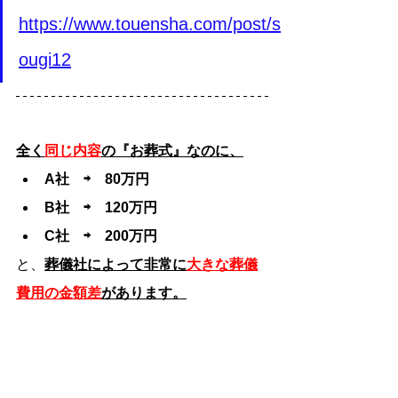
https://www.touensha.com/post/s
ougi12
全く
同じ内容
の『お葬式』なのに、
A社　⇨　80万円
B社　⇨　120万円
C社　⇨　200万円
と、
葬儀社によって非常に
大きな葬儀
費用の金額差
があります。