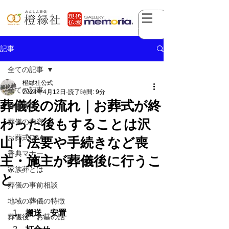
記事
全ての記事
橙縁社公式
全ての記事
2024年4月12日
読了時間: 9分
葬儀後の流れ｜お葬式が終
葬儀費用
わった後もすることは沢
葬儀の内容
お葬式Q&A
山！法要や手続きなど喪
香典マナー
主・施主が葬儀後に行うこ
家族葬とは
と
葬儀の事前相談
地域の葬儀の特徴
搬送、安置
葬儀後・お墓の話