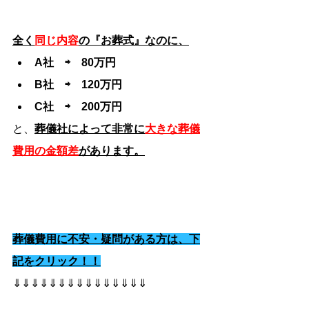
全く
同じ内容
の『お葬式』なのに、
A社　⇨　80万円
B社　⇨　120万円
C社　⇨　200万円
と、
葬儀社によって非常に
大きな葬儀
費用の金額差
があります。
葬儀費用に不安・疑問がある方は、下
記をクリック！！
⇓⇓⇓⇓⇓⇓⇓⇓⇓⇓⇓⇓⇓⇓⇓