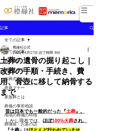
記事
全ての記事
橙縁社公式
全ての記事
2025年4月17日
読了時間: 9分
土葬の遺骨の掘り起こし｜
葬儀費用
改葬の手順・手続き、費
葬儀の内容
お葬式Q&A
用、骨壺に移して納骨する
香典マナー
まで
家族葬とは
葬儀の事前相談
昔は日本でも一般的だった『
土葬
』。
地域の葬儀の特徴
しかし現在では、
ほぼ
100%火葬
され、
葬儀後・お墓の話
『土葬』は
ほとんど行われていませ