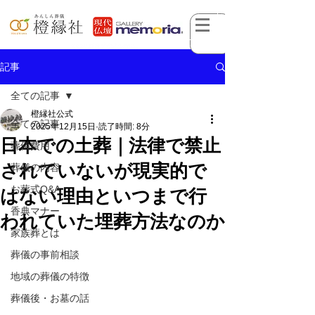
記事
全ての記事
橙縁社公式
全ての記事
2025年12月15日
読了時間: 8分
日本での土葬｜法律で禁止
葬儀費用
されていないが現実的で
葬儀の内容
お葬式Q&A
はない理由といつまで行
香典マナー
われていた埋葬方法なのか
家族葬とは
葬儀の事前相談
地域の葬儀の特徴
葬儀後・お墓の話