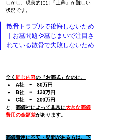
しかし、現実的には『土葬』が難しい
状況です。
散骨トラブルで後悔しないため
｜お墓問題や墓じまいで注目さ
れている散骨で失敗しないため
全く
同じ内容
の『お葬式』なのに、
A社　⇨　80万円
B社　⇨　120万円
C社　⇨　200万円
と、
葬儀社によって非常に
大きな葬儀
費用の金額差
があります。
葬儀費用に不安・疑問がある方は、下