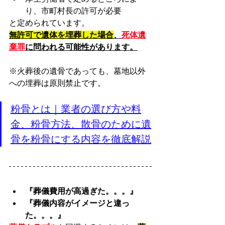
り、市町村長の許可が必要
と定められています。
無許可で遺体を埋葬した場合
、
死体遺
棄罪
に問われる可能性があります。
※火葬後の遺骨であっても、墓地以外
への埋葬は原則禁止です。
粉骨とは｜業者の選び方や料
金、粉骨方法、散骨のために遺
骨を粉骨にする内容を徹底解説
『葬儀費用が高過ぎた。。。』
『葬儀内容がイメージと違っ
た。。。』