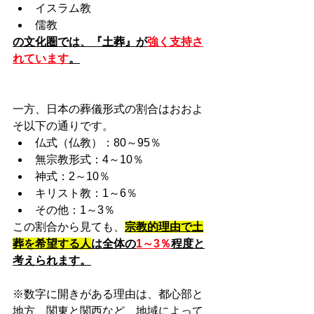
イスラム教
儒教
の文化圏では、『土葬』が
強く支持さ
れています
。
一方、日本の葬儀形式の割合はおおよ
そ以下の通りです。
仏式（仏教）：80～95％
無宗教形式：4～10％
神式：2～10％
キリスト教：1～6％
その他：1～3％
この割合から見ても、
宗教的理由で土
葬を希望する人
は全体の
1～3％
程度と
考えられます。
※数字に開きがある理由は、都心部と
地方、関東と関西など、地域によって