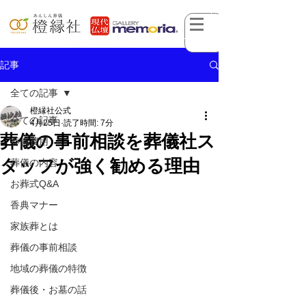
記事
全ての記事
橙縁社公式
全ての記事
4月25日
読了時間: 7分
葬儀の事前相談を葬儀社ス
葬儀費用
タッフが強く勧める理由
葬儀の内容
お葬式Q&A
香典マナー
家族葬とは
葬儀の事前相談
地域の葬儀の特徴
葬儀後・お墓の話