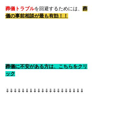
葬儀トラブル
を回避するためには、
葬
儀の事前相談が最も有効！！
葬儀に不安がある方は、こちらをクリ
ック
⇓⇓⇓⇓⇓⇓⇓⇓⇓⇓⇓⇓⇓⇓⇓⇓⇓⇓⇓⇓