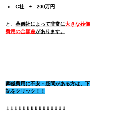
C社　⇨　200万円
と、
葬儀社によって非常に
大きな葬儀
費用の金額差
があります。
葬儀費用に不安・疑問がある方は、下
記をクリック！！
⇓⇓⇓⇓⇓⇓⇓⇓⇓⇓⇓⇓⇓⇓⇓