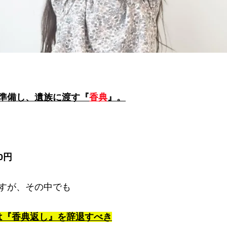
準備し、遺族に渡す『
香典
』。
0円
すが、その中でも
合は『香典返し』を辞退すべき