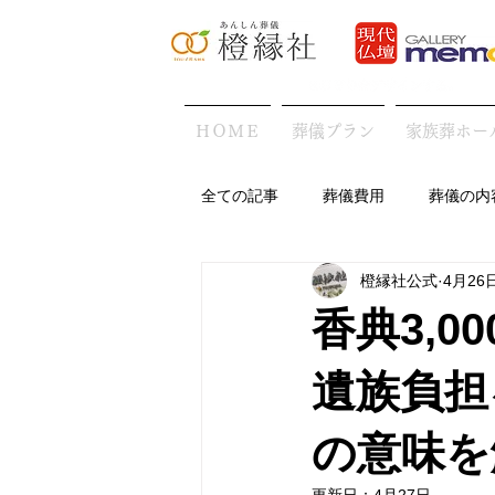
ＨＯＭＥ
葬儀プラン
家族葬ホー
全ての記事
葬儀費用
葬儀の内
橙縁社公式
4月26
地域の葬儀の特徴
葬儀後・お
香典3,
遺族負担
の意味を