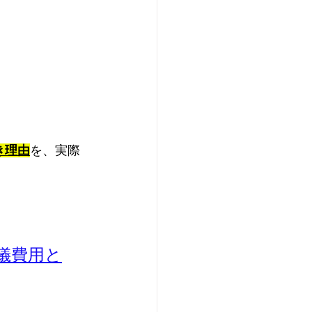
き理由
を、実際
儀費用と