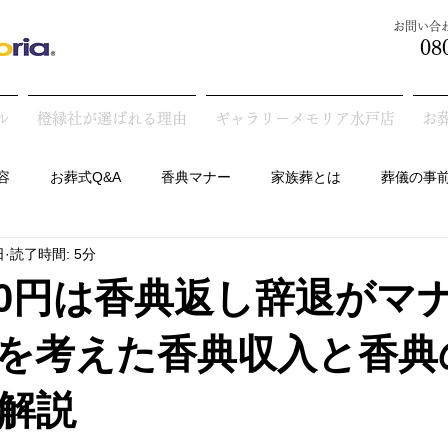
​お問い
08
ル
橙縁社が選ばれる理由
ギャラリーメモリア水戸店
お
容
お葬式Q&A
香典マナー
家族葬とは
葬儀の事
日
読了時間: 5分
墓の話
000円は香典返し辞退がマ
を考えた香典収入と香典
解説