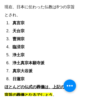
現在、日本に伝わった仏教は8つの宗旨
とされ、
真言宗
天台宗
曹洞宗
臨済宗
浄土宗
浄土真宗本願寺派
真宗大谷派
日蓮宗
ほとんどの仏式の葬儀は、上記の
8つの
宗旨の葬儀となるでしょう
。