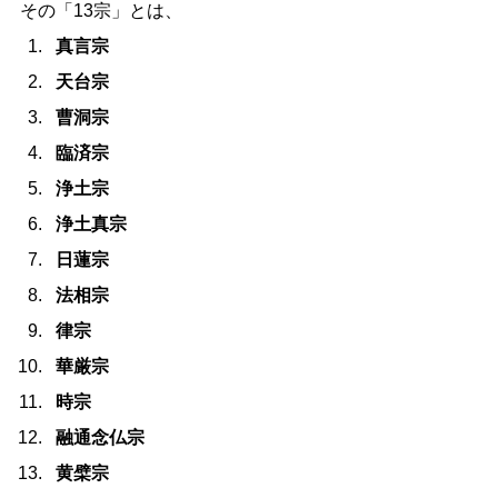
その「13宗」とは、
真言宗
天台宗
曹洞宗
臨済宗
浄土宗
浄土真宗
日蓮宗
法相宗
律宗
華厳宗
時宗
融通念仏宗
黄檗宗