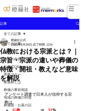
記事
全ての記事
橙縁社公式
全ての記事
2025年6月26日
読了時間: 12分
仏教における宗派とは？｜
葬儀費用
宗旨・宗派の違いや葬儀の
葬儀の内容
お葬式Q&A
特徴・開祖・教えなど意味
香典マナー
を解説
家族葬とは
葬儀の事前相談
アンケート調査で日本人が信仰する宗
地域の葬儀の特徴
教は、
葬儀後・お墓の話
仏教
　　　　　⇒　
31
%