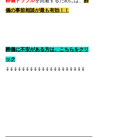
葬儀トラブル
を回避するためには、
葬
儀の事前相談が最も有効！！
葬儀に不安がある方は、こちらをクリ
ック
⇓⇓⇓⇓⇓⇓⇓⇓⇓⇓⇓⇓⇓⇓⇓⇓⇓⇓⇓⇓