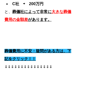
C社　⇨　200万円
と、
葬儀社によって非常に
大きな葬儀
費用の金額差
があります。
葬儀費用に不安・疑問がある方は、下
記をクリック！！
⇓⇓⇓⇓⇓⇓⇓⇓⇓⇓⇓⇓⇓⇓⇓