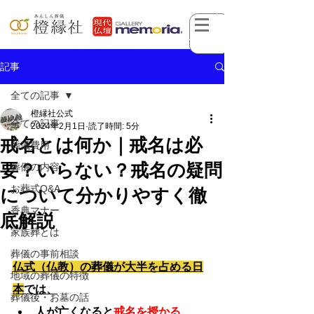
記事
全ての記事
橙縁社公式
全ての記事
2024年2月1日
読了時間: 5分
戒名とは何か｜戒名は必
葬儀費用
要？いらない？戒名の疑問
葬儀の内容
お葬式Q&A
について分かりやすく徹
香典マナー
底解説
家族葬とは
葬儀の事前相談
仏式（仏教）の葬儀が大半を占める日
地域の葬儀の特徴
本
では、
葬儀後・お墓の話
人が亡くなると
戒名を授かる