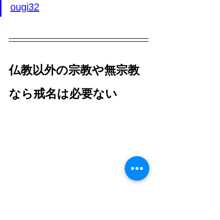
ougi32
仏教以外の宗教や無宗教
なら戒名は必要ない