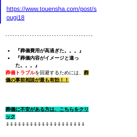
https://www.touensha.com/post/s
ougi18
『葬儀費用が高過ぎた。。。』
『葬儀内容がイメージと違っ
た。。。』
葬儀トラブル
を回避するためには、
葬
儀の事前相談が最も有効！！
葬儀に不安がある方は、こちらをクリ
ック
⇓⇓⇓⇓⇓⇓⇓⇓⇓⇓⇓⇓⇓⇓⇓⇓⇓⇓⇓⇓