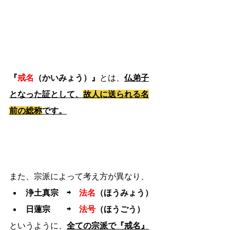
『
戒名
（かいみょう）』
とは、
仏弟子
となった証として、
故人に送られる名
前
の総称
です。
また、宗派によって考え方が異なり、
浄土真宗　⇨　
法名
（ほうみょう）
日蓮宗　　⇨　
法号
（ほうごう）
というように、
全ての宗派で『戒名』