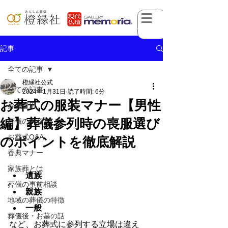
記事
全ての記事
橙縁社公式
全ての記事
2024年1月31日
読了時間: 6分
お葬式の服装マナー【男性
葬儀費用
編】葬儀参列時の喪服選び
葬儀の内容
お葬式Q&A
のポイントを徹底解説
香典マナー
家族葬とは
遺族
葬儀の事前相談
親族
地域の葬儀の特徴
一般
葬儀後・お墓の話
など、お葬式に参列する立場は違え