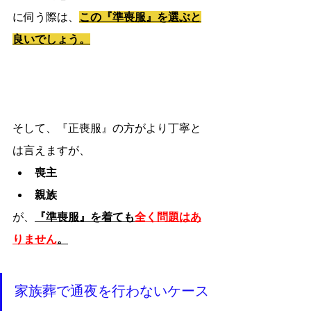
に伺う際は、
この『準喪服』を選ぶと
良いでしょう。
そして、『正喪服』の方がより丁寧と
は言えますが、
喪主
親族
が、
『準喪服』を着ても
全く問題はあ
りません
。
家族葬で通夜を行わないケース