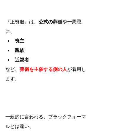
『正喪服』は、
公式の
葬儀や一周忌
に、
喪主
親族
近親者
など、
葬儀を主催する側の人
が着用し
ます。
一般的に言われる、ブラックフォーマ
ルとは違い、