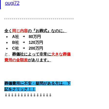
ougi72
全く
同じ内容
の『お葬式』なのに、
A社　⇨　80万円
B社　⇨　120万円
C社　⇨　200万円
と、
葬儀社によって非常に
大きな葬儀
費用の金額差
があります。
葬儀費用に不安・疑問がある方は、下
記をクリック！！
⇓⇓⇓⇓⇓⇓⇓⇓⇓⇓⇓⇓⇓⇓⇓