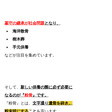
墓守の継承が社会問題
となり、
海洋散骨
樹木葬
手元供養
などが注目を集めています。
そして、
新しい供養の際に必ず必要に
なるのが『
粉骨
』です。
『粉骨』とは、
文字通り
遺骨を砕き、
粉末状にする
こと
を言います。