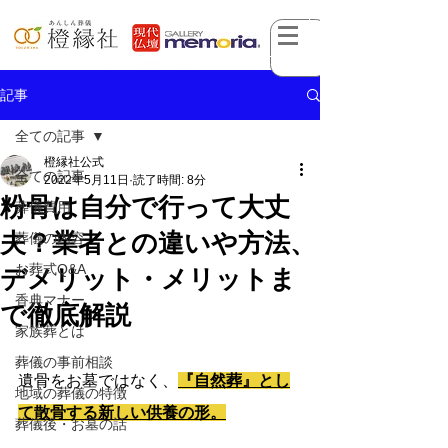
記事
全ての記事
橙縁社公式
全ての記事
2022年5月11日
読了時間: 8分
粉骨は自分で行って大丈
葬儀費用
夫？業者との違いや方法、
葬儀の内容
お葬式Q&A
デメリット・メリットま
香典マナー
で徹底解説
家族葬とは
葬儀の事前相談
遺骨をお墓ではなく、
『自然葬』とし
地域の葬儀の特徴
て散骨する新しい供養の形。
葬儀後・お墓の話