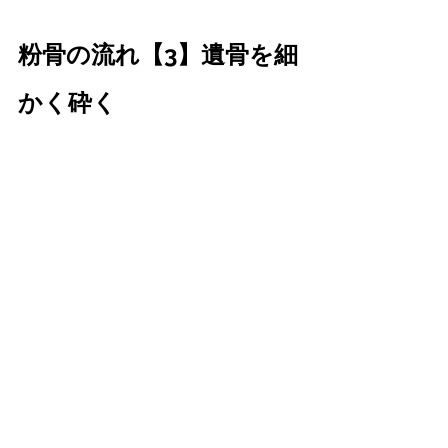
粉骨の流れ【3】遺骨を細
かく砕く