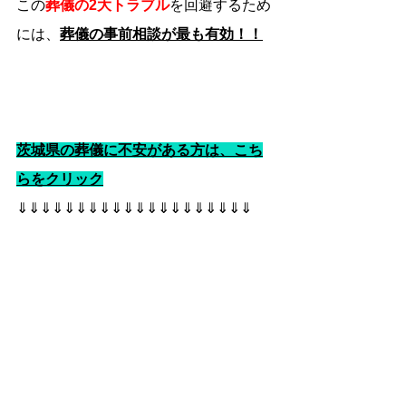
この
葬儀の2大トラブル
を回避するため
には、
葬儀の事前相談が最も有効！！
茨城県の葬儀に不安がある方は、こち
らをクリック
⇓⇓⇓⇓⇓⇓⇓⇓⇓⇓⇓⇓⇓⇓⇓⇓⇓⇓⇓⇓