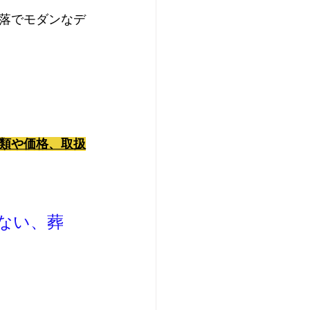
落でモダンなデ
類や価格、取扱
ない、葬