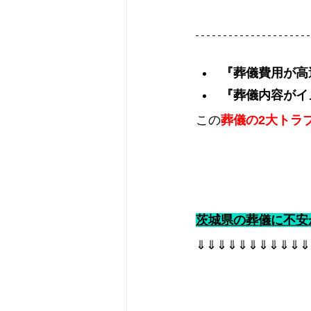
『葬儀費用が高
『葬儀内容がイ
この
葬儀の2大トラ
茨城県の葬儀に不安
⇓⇓⇓⇓⇓⇓⇓⇓⇓⇓⇓