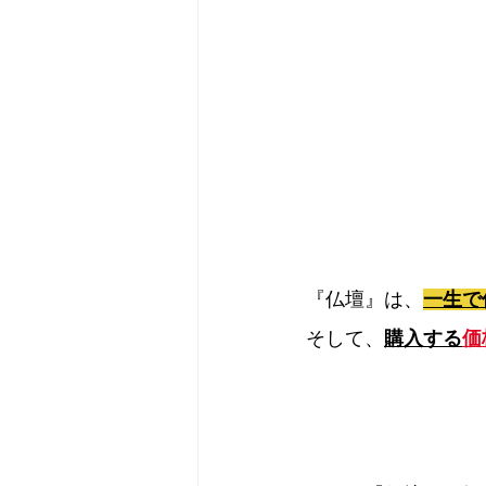
『仏壇』は、
一生で
そして、
購入する
価