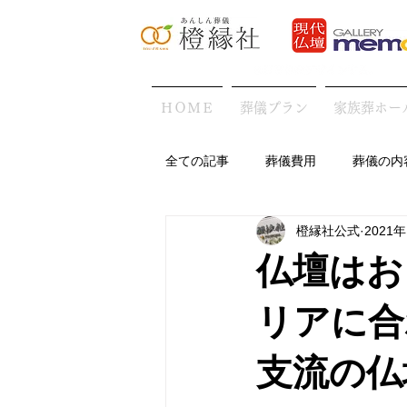
ＨＯＭＥ
葬儀プラン
家族葬ホー
全ての記事
葬儀費用
葬儀の内
橙縁社公式
2021
地域の葬儀の特徴
葬儀後・お
仏壇はお
リアに合
支流の仏