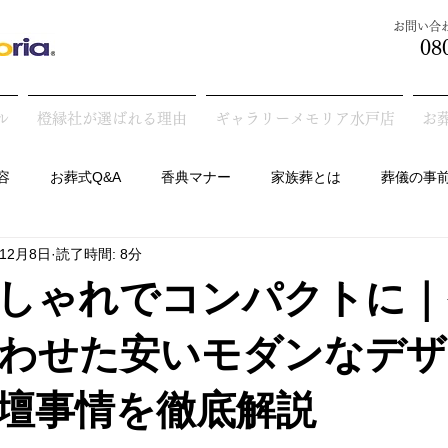
​お問い
08
ル
橙縁社が選ばれる理由
ギャラリーメモリア水戸店
お
容
お葬式Q&A
香典マナー
家族葬とは
葬儀の事
年12月8日
読了時間: 8分
墓の話
しゃれでコンパクトに｜
わせた安いモダンなデザ
壇事情を徹底解説