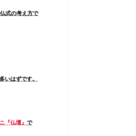
仏式の考え方で
多いはずです。
ニ『仏壇』
で