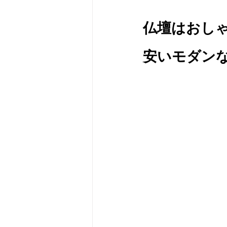
仏壇はおし
安いモダン